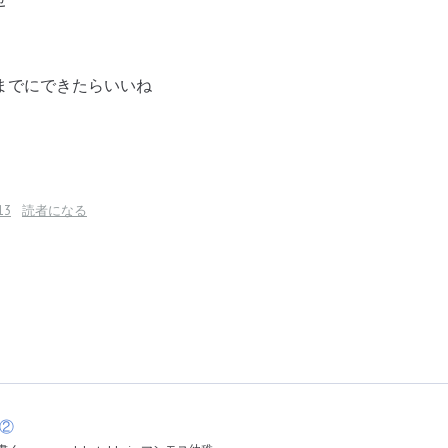
までにできたらいいね
13
読者になる
②